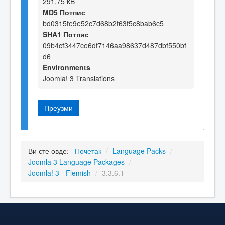
291,75 kB
MD5 Потпис
bd0315fe9e52c7d68b2f63f5c8bab6c5
SHA1 Потпис
09b4cf3447ce6df7146aa98637d487dbf550bf
d6
Environments
Joomla! 3 Translations
Преузми
Ви сте овде:
Почетак
/
Language Packs
/
Joomla 3 Language Packages
/
Joomla! 3 - Flemish
/
3.3.6.1