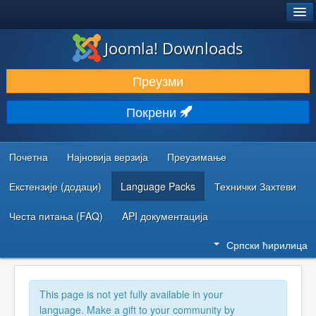
®
JOOMLA!
Joomla! Downloads
ПРЕУЗИМАЊЕ И ПРОШИРЕЊА (ЕКСТЕНЗИЈЕ)
Преузми
ОТКРИЈТЕ И НАУЧИТЕ
Покрени
ЗАЈЕДНИЦА И ПОДРШКА
РЕСУРСИ ЗА РАЗВОЈ
Почетна
Најновија верзија
Преузимање
Екстензије (додаци)
Language Packs
Технички Захтеви
Честа питања (FAQ)
API документација
Српски ћирилица
This page is not yet fully available in your
language. Make a gift to your community by