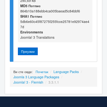
290,69 kB
MD5 Потпис
864b10a188ebb4ca005baead5c84bbf6
SHA1 Потпис
5db6e60c45f87275f255fcce25781e92974ae4
7d
Environments
Joomla! 3 Translations
Преузми
Ви сте овде:
Почетак
/
Language Packs
/
Joomla 3 Language Packages
/
Joomla! 3 - Flemish
/
3.3.1.1