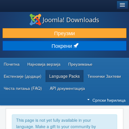
®
JOOMLA!
Joomla! Downloads
ПРЕУЗИМАЊЕ И ПРОШИРЕЊА (ЕКСТЕНЗИЈЕ)
Преузми
ОТКРИЈТЕ И НАУЧИТЕ
Покрени
ЗАЈЕДНИЦА И ПОДРШКА
РЕСУРСИ ЗА РАЗВОЈ
Почетна
Најновија верзија
Преузимање
Екстензије (додаци)
Language Packs
Технички Захтеви
Честа питања (FAQ)
API документација
Српски ћирилица
This page is not yet fully available in your
language. Make a gift to your community by