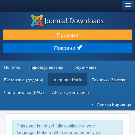
®
JOOMLA!
Joomla! Downloads
ПРЕУЗИМАЊЕ И ПРОШИРЕЊА (ЕКСТЕНЗИЈЕ)
Преузми
ОТКРИЈТЕ И НАУЧИТЕ
Покрени
ЗАЈЕДНИЦА И ПОДРШКА
РЕСУРСИ ЗА РАЗВОЈ
Почетна
Најновија верзија
Преузимање
Екстензије (додаци)
Language Packs
Технички Захтеви
Честа питања (FAQ)
API документација
Српски ћирилица
This page is not yet fully available in your
language. Make a gift to your community by