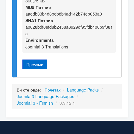
360,75 kB
MD5 Потпис
aaedb33b4d6beb8b4ad142b74eb653a0
SHA1 Потпис
a0028bdf0efd8b2458a6929df95fdb400b9f381
c
Environments
Joomla! 3 Translations
Преузми
Ви сте овде:
Почетак
/
Language Packs
/
Joomla 3 Language Packages
/
Joomla! 3 - Finnish
/
3.9.12.1