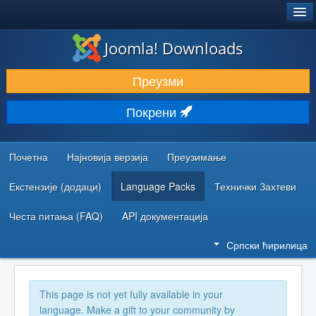
®
JOOMLA!
Joomla! Downloads
ПРЕУЗИМАЊЕ И ПРОШИРЕЊА (ЕКСТЕНЗИЈЕ)
Преузми
ОТКРИЈТЕ И НАУЧИТЕ
Покрени
ЗАЈЕДНИЦА И ПОДРШКА
РЕСУРСИ ЗА РАЗВОЈ
Почетна
Најновија верзија
Преузимање
Екстензије (додаци)
Language Packs
Технички Захтеви
Честа питања (FAQ)
API документација
Српски ћирилица
This page is not yet fully available in your
language. Make a gift to your community by