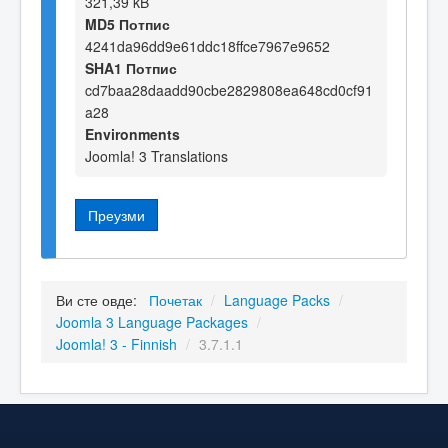
321,39 kB
MD5 Потпис
4241da96dd9e61ddc18ffce7967e9652
SHA1 Потпис
cd7baa28daadd90cbe2829808ea648cd0cf91
a28
Environments
Joomla! 3 Translations
Преузми
Ви сте овде:
Почетак
/
Language Packs
/
Joomla 3 Language Packages
/
Joomla! 3 - Finnish
/
3.7.1.1