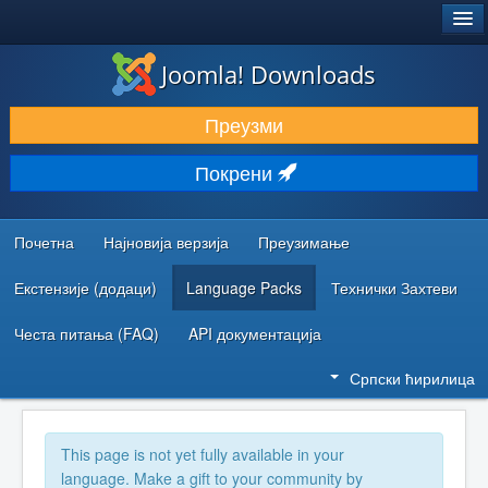
®
JOOMLA!
Joomla! Downloads
ПРЕУЗИМАЊЕ И ПРОШИРЕЊА (ЕКСТЕНЗИЈЕ)
Преузми
ОТКРИЈТЕ И НАУЧИТЕ
Покрени
ЗАЈЕДНИЦА И ПОДРШКА
РЕСУРСИ ЗА РАЗВОЈ
Почетна
Најновија верзија
Преузимање
Екстензије (додаци)
Language Packs
Технички Захтеви
Честа питања (FAQ)
API документација
Српски ћирилица
This page is not yet fully available in your
language. Make a gift to your community by