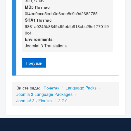
320,77 kB
MD5 Потпис
0f4ee9bce5eeb0d6aee8c9c9d2682785
SHA1 Потпис
9861a0245b8649495ebfb618ebc25e17701f9
0c4
Environments
Joomla! 3 Translations
Преузми
Ви сте овде:
Почетак
/
Language Packs
/
Joomla 3 Language Packages
/
Joomla! 3 - Finnish
/
3.7.0.1