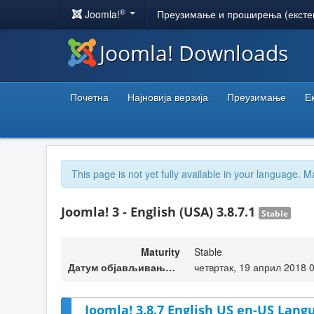
®
Joomla!
Преузимање и проширења (ексте
Joomla! Downloads
Почетна
Најновија верзија
Преузимање
Е
This page is not yet fully available in your language. M
Joomla! 3 - English (USA) 3.8.7.1
Stable
Maturity
Stable
Датум објављивања верзије
четвртак, 19 април 2018 
Joomla! 3.8.7 English US en-US Lang