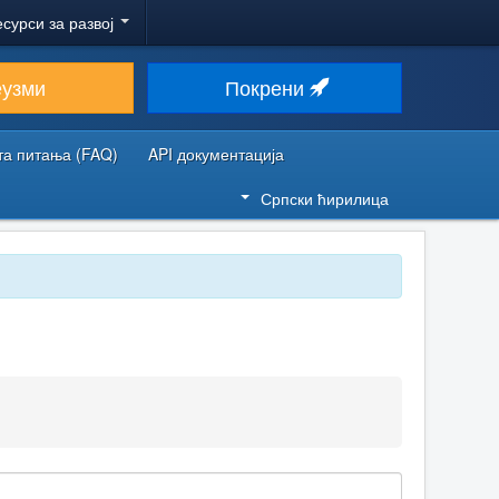
есурси за развој
еузми
Покрени
та питања (FAQ)
API документација
Српски ћирилица