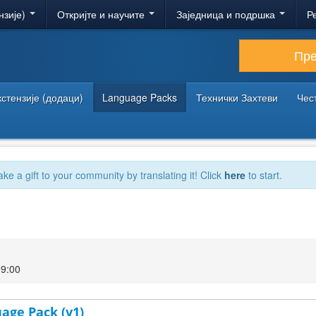
нзије)
Откријте и научите
Заједница и подршка
Р
Пр
кстензије (додаци)
Language Packs
Технички Захтеви
Чес
ake a gift to your community by translating it! Click
here
to start.
09:00
uage Pack (v1)