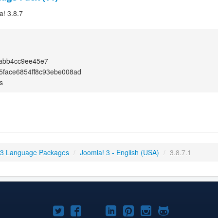
a! 3.8.7
eabb4cc9ee45e7
face6854ff8c93ebe008ad
s
 3 Language Packages
/
Joomla! 3 - English (USA)
/
3.8.7.1
Joomla!
Joomla!
Joomla!
Joomla!
Joomla!
Joomla!
Joomla!