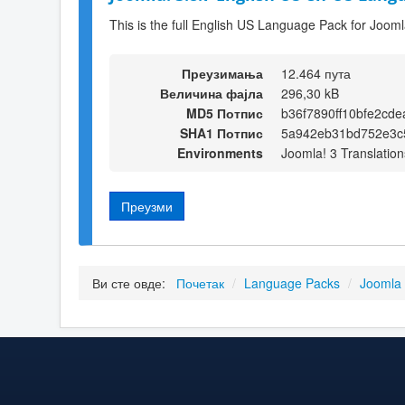
This is the full English US Language Pack for Jooml
Преузимања
12.464 пута
Величина фајла
296,30 kB
MD5 Потпис
b36f7890ff10bfe2cd
SHA1 Потпис
5a942eb31bd752e3c5
Environments
Joomla! 3 Translation
Преузми
Ви сте овде:
Почетак
/
Language Packs
/
Joomla