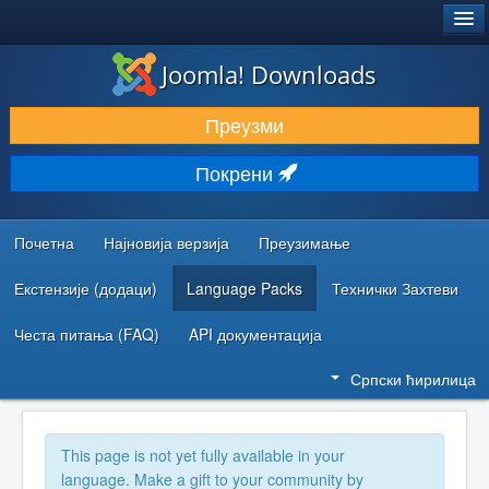
®
JOOMLA!
Joomla! Downloads
ПРЕУЗИМАЊЕ И ПРОШИРЕЊА (ЕКСТЕНЗИЈЕ)
Преузми
ОТКРИЈТЕ И НАУЧИТЕ
Покрени
ЗАЈЕДНИЦА И ПОДРШКА
РЕСУРСИ ЗА РАЗВОЈ
Почетна
Најновија верзија
Преузимање
Екстензије (додаци)
Language Packs
Технички Захтеви
Честа питања (FAQ)
API документација
Српски ћирилица
This page is not yet fully available in your
language. Make a gift to your community by