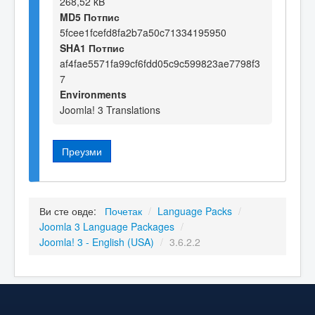
268,52 kB
MD5 Потпис
5fcee1fcefd8fa2b7a50c71334195950
SHA1 Потпис
af4fae5571fa99cf6fdd05c9c599823ae7798f3
7
Environments
Joomla! 3 Translations
Преузми
Ви сте овде:
Почетак
/
Language Packs
/
Joomla 3 Language Packages
/
Joomla! 3 - English (USA)
/
3.6.2.2