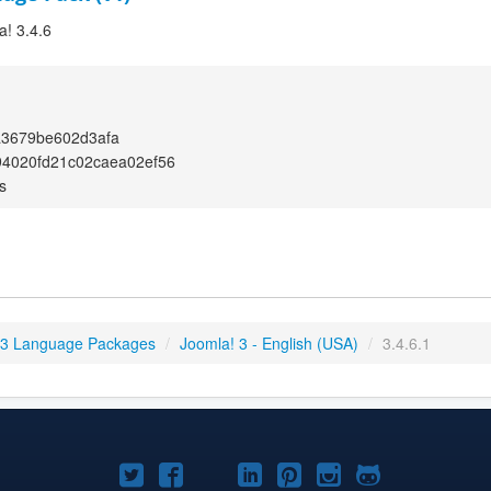
a! 3.4.6
a3679be602d3afa
94020fd21c02caea02ef56
s
 3 Language Packages
/
Joomla! 3 - English (USA)
/
3.4.6.1
Joomla!
Joomla!
Joomla!
Joomla!
Joomla!
Joomla!
Joomla!