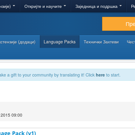
нзије)
Откријте и научите
Заједница и подршка
Р
Пр
кстензије (додаци)
Language Packs
Технички Захтеви
Чес
ake a gift to your community by translating it! Click
here
to start.
2015 09:00
uage Pack (v1)