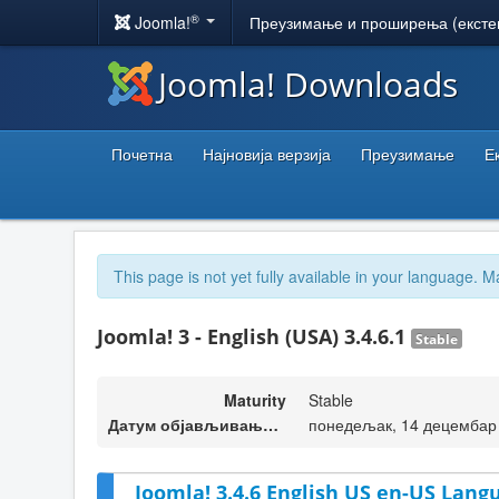
®
Joomla!
Преузимање и проширења (ексте
Joomla! Downloads
Почетна
Најновија верзија
Преузимање
Е
This page is not yet fully available in your language. M
Joomla! 3 - English (USA) 3.4.6.1
Stable
Maturity
Stable
Датум објављивања верзије
понедељак, 14 децембар 
Joomla! 3.4.6 English US en-US Lang