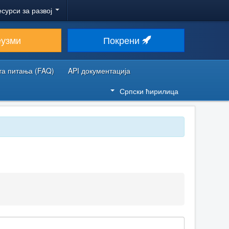
есурси за развој
еузми
Покрени
та питања (FAQ)
API документација
Српски ћирилица