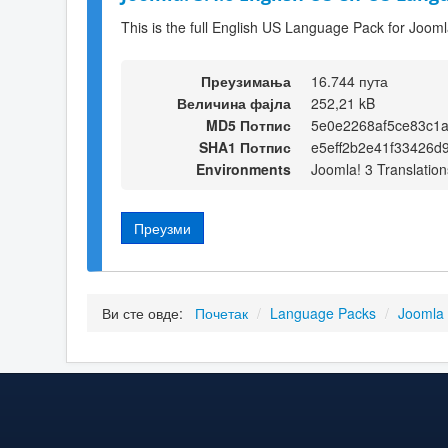
This is the full English US Language Pack for Jooml
Преузимања
16.744 пута
Величина фајла
252,21 kB
MD5 Потпис
5e0e2268af5ce83c1
SHA1 Потпис
e5eff2b2e41f33426d
Environments
Joomla! 3 Translation
Преузми
Ви сте овде:
Почетак
/
Language Packs
/
Joomla