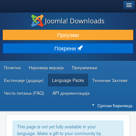
®
JOOMLA!
Joomla! Downloads
ПРЕУЗИМАЊЕ И ПРОШИРЕЊА (ЕКСТЕНЗИЈЕ)
Преузми
ОТКРИЈТЕ И НАУЧИТЕ
Покрени
ЗАЈЕДНИЦА И ПОДРШКА
РЕСУРСИ ЗА РАЗВОЈ
Почетна
Најновија верзија
Преузимање
Екстензије (додаци)
Language Packs
Технички Захтеви
Честа питања (FAQ)
API документација
Српски ћирилица
This page is not yet fully available in your
language. Make a gift to your community by