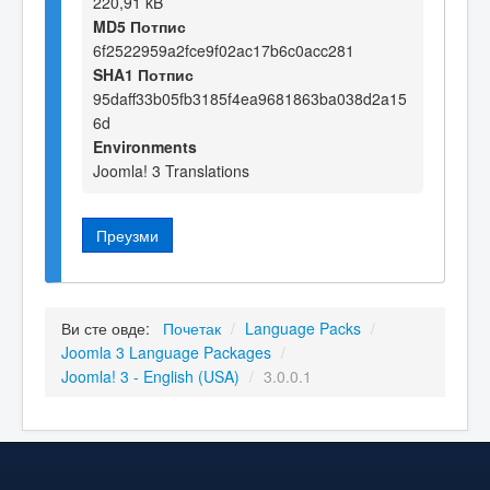
220,91 kB
MD5 Потпис
6f2522959a2fce9f02ac17b6c0acc281
SHA1 Потпис
95daff33b05fb3185f4ea9681863ba038d2a15
6d
Environments
Joomla! 3 Translations
Преузми
Ви сте овде:
Почетак
/
Language Packs
/
Joomla 3 Language Packages
/
Joomla! 3 - English (USA)
/
3.0.0.1