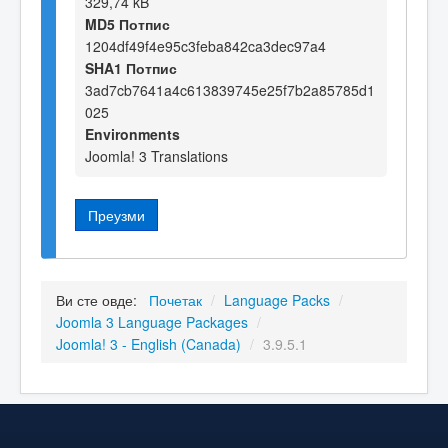
329,74 kB
MD5 Потпис
1204df49f4e95c3feba842ca3dec97a4
SHA1 Потпис
3ad7cb7641a4c613839745e25f7b2a85785d1
025
Environments
Joomla! 3 Translations
Преузми
Ви сте овде:
Почетак
/
Language Packs
/
Joomla 3 Language Packages
/
Joomla! 3 - English (Canada)
/
3.9.5.1