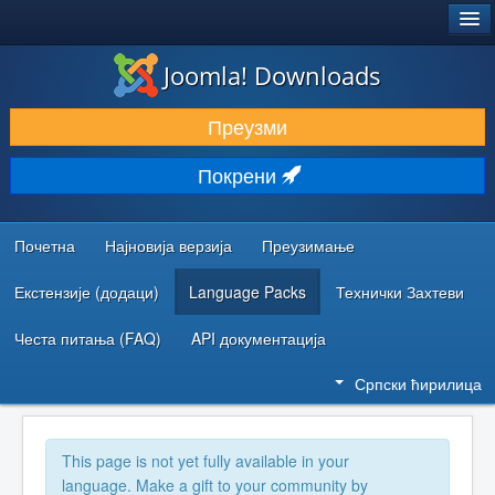
®
JOOMLA!
Joomla! Downloads
ПРЕУЗИМАЊЕ И ПРОШИРЕЊА (ЕКСТЕНЗИЈЕ)
Преузми
ОТКРИЈТЕ И НАУЧИТЕ
Покрени
ЗАЈЕДНИЦА И ПОДРШКА
РЕСУРСИ ЗА РАЗВОЈ
Почетна
Најновија верзија
Преузимање
Екстензије (додаци)
Language Packs
Технички Захтеви
Честа питања (FAQ)
API документација
Српски ћирилица
This page is not yet fully available in your
language. Make a gift to your community by