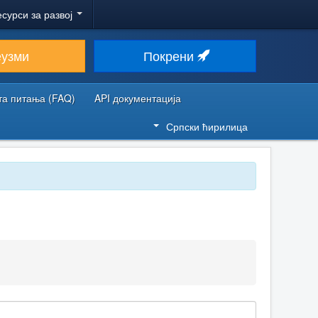
есурси за развој
еузми
Покрени
та питања (FAQ)
API документација
Српски ћирилица