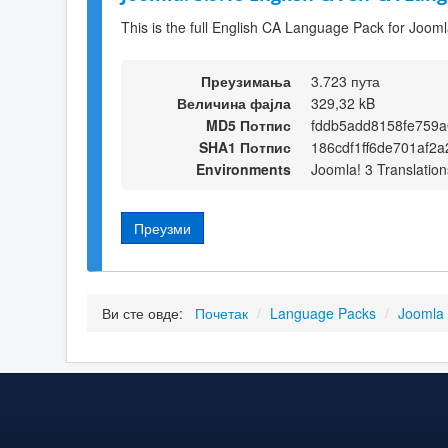
This is the full English CA Language Pack for Jooml
Преузимања
3.723 пута
Величина фајла
329,32 kB
MD5 Потпис
fddb5add8158fe759
SHA1 Потпис
186cdf1ff6de701af2
Environments
Joomla! 3 Translation
Преузми
Ви сте овде:
Почетак
/
Language Packs
/
Joomla