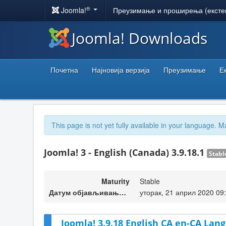
®
Joomla!
Преузимање и проширења (ексте
Joomla! Downloads
Почетна
Најновија верзија
Преузимање
Е
This page is not yet fully available in your language. M
Joomla! 3 - English (Canada) 3.9.18.1
Stabl
Maturity
Stable
Датум објављивања верзије
уторак, 21 април 2020 09
Joomla! 3.9.18 English CA en-CA Lang