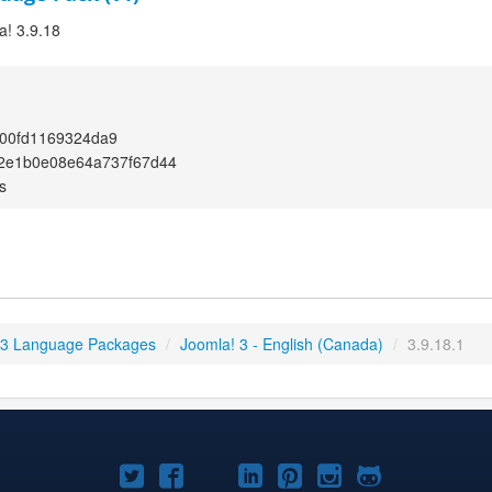
a! 3.9.18
a00fd1169324da9
a2e1b0e08e64a737f67d44
s
 3 Language Packages
/
Joomla! 3 - English (Canada)
/
3.9.18.1
Joomla!
Joomla!
Joomla!
Joomla!
Joomla!
Joomla!
Joomla!