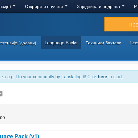
нзије)
Откријте и научите
Заједница и подршка
Р
Пр
кстензије (додаци)
Language Packs
Технички Захтеви
Чес
ake a gift to your community by translating it! Click
here
to start.
e
:00
uage Pack (v1)