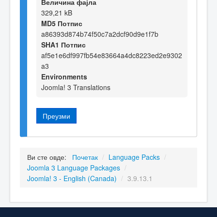
Величина фајла
329,21 kB
MD5 Потпис
a86393d874b74f50c7a2dcf90d9e1f7b
SHA1 Потпис
af5e1e6df997fb54e83664a4dc8223ed2e9302
a3
Environments
Joomla! 3 Translations
Преузми
Ви сте овде:
Почетак
/
Language Packs
/
Joomla 3 Language Packages
/
Joomla! 3 - English (Canada)
/
3.9.13.1