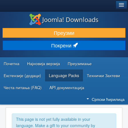
®
JOOMLA!
Joomla! Downloads
ПРЕУЗИМАЊЕ И ПРОШИРЕЊА (ЕКСТЕНЗИЈЕ)
Преузми
ОТКРИЈТЕ И НАУЧИТЕ
Покрени
ЗАЈЕДНИЦА И ПОДРШКА
РЕСУРСИ ЗА РАЗВОЈ
Почетна
Најновија верзија
Преузимање
Екстензије (додаци)
Language Packs
Технички Захтеви
Честа питања (FAQ)
API документација
Српски ћирилица
This page is not yet fully available in your
language. Make a gift to your community by