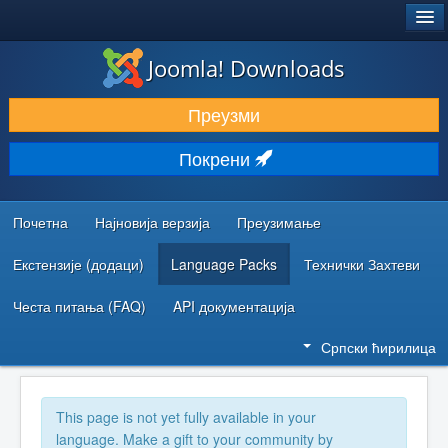
®
JOOMLA!
Joomla! Downloads
ПРЕУЗИМАЊЕ И ПРОШИРЕЊА (ЕКСТЕНЗИЈЕ)
Преузми
ОТКРИЈТЕ И НАУЧИТЕ
Покрени
ЗАЈЕДНИЦА И ПОДРШКА
РЕСУРСИ ЗА РАЗВОЈ
Почетна
Најновија верзија
Преузимање
Екстензије (додаци)
Language Packs
Технички Захтеви
Честа питања (FAQ)
API документација
Српски ћирилица
This page is not yet fully available in your
language. Make a gift to your community by