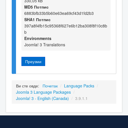
330,05 kB
MD5 Потпис
6883bfb33b5b60e63ea69cf43d1fd2b3
SHA1 Потпис
397a8f4fb15c95368f627e6b12ba308f8f10c8b
b
Environments
Joomla! 3 Translations
Преузми
Ви сте овде:
Почетак
/
Language Packs
/
Joomla 3 Language Packages
/
Joomla! 3 - English (Canada)
/
3.9.1.1