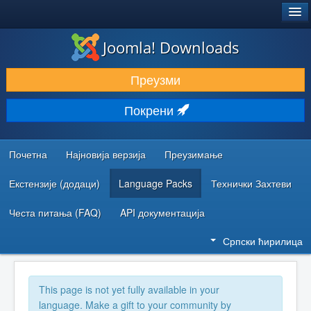
®
JOOMLA!
Joomla! Downloads
ПРЕУЗИМАЊЕ И ПРОШИРЕЊА (ЕКСТЕНЗИЈЕ)
Преузми
ОТКРИЈТЕ И НАУЧИТЕ
Покрени
ЗАЈЕДНИЦА И ПОДРШКА
РЕСУРСИ ЗА РАЗВОЈ
Почетна
Најновија верзија
Преузимање
Екстензије (додаци)
Language Packs
Технички Захтеви
Честа питања (FAQ)
API документација
Српски ћирилица
This page is not yet fully available in your
language. Make a gift to your community by