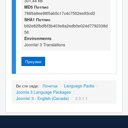
301,44 kB
MD5 Потпис
7885a8ee98f5ab5c17c4c7552ee93cd2
SHA1 Потпис
b92e82fbdfbf3b403e8a2edb0e024d7792338d
56
Environments
Joomla! 3 Translations
Преузми
Ви сте овде:
Почетак
/
Language Packs
/
Joomla 3 Language Packages
/
Joomla! 3 - English (Canada)
/
3.3.1.1