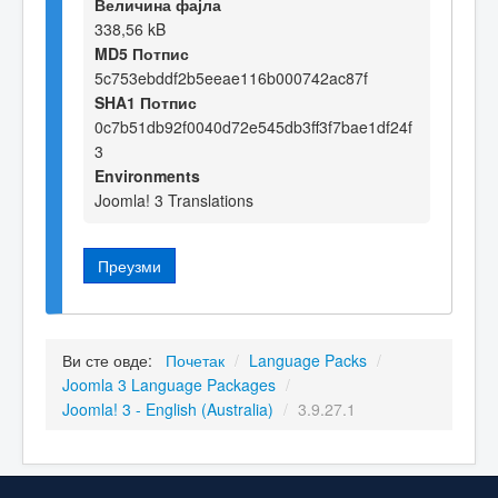
Величина фајла
338,56 kB
MD5 Потпис
5c753ebddf2b5eeae116b000742ac87f
SHA1 Потпис
0c7b51db92f0040d72e545db3ff3f7bae1df24f
3
Environments
Joomla! 3 Translations
Преузми
Ви сте овде:
Почетак
/
Language Packs
/
Joomla 3 Language Packages
/
Joomla! 3 - English (Australia)
/
3.9.27.1