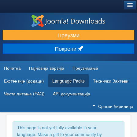
®
JOOMLA!
Joomla! Downloads
ПРЕУЗИМАЊЕ И ПРОШИРЕЊА (ЕКСТЕНЗИЈЕ)
Преузми
ОТКРИЈТЕ И НАУЧИТЕ
Покрени
ЗАЈЕДНИЦА И ПОДРШКА
РЕСУРСИ ЗА РАЗВОЈ
Почетна
Најновија верзија
Преузимање
Екстензије (додаци)
Language Packs
Технички Захтеви
Честа питања (FAQ)
API документација
Српски ћирилица
This page is not yet fully available in your
language. Make a gift to your community by