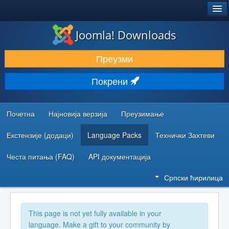
®
JOOMLA!
Joomla! Downloads
ПРЕУЗИМАЊЕ И ПРОШИРЕЊА (ЕКСТЕНЗИЈЕ)
Преузми
ОТКРИЈТЕ И НАУЧИТЕ
Покрени
ЗАЈЕДНИЦА И ПОДРШКА
РЕСУРСИ ЗА РАЗВОЈ
Почетна
Најновија верзија
Преузимање
Екстензије (додаци)
Language Packs
Технички Захтеви
Честа питања (FAQ)
API документација
Српски ћирилица
This page is not yet fully available in your
language. Make a gift to your community by