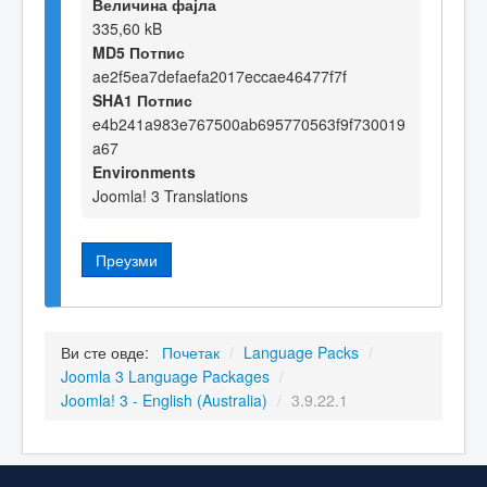
Величина фајла
335,60 kB
MD5 Потпис
ae2f5ea7defaefa2017eccae46477f7f
SHA1 Потпис
e4b241a983e767500ab695770563f9f730019
a67
Environments
Joomla! 3 Translations
Преузми
Ви сте овде:
Почетак
/
Language Packs
/
Joomla 3 Language Packages
/
Joomla! 3 - English (Australia)
/
3.9.22.1