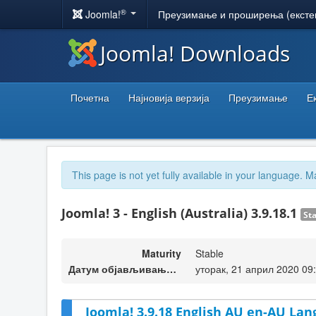
®
Joomla!
Преузимање и проширења (ексте
Joomla! Downloads
Почетна
Најновија верзија
Преузимање
Е
This page is not yet fully available in your language. M
Joomla! 3 - English (Australia) 3.9.18.1
St
Maturity
Stable
Датум објављивања верзије
уторак, 21 април 2020 09
Joomla! 3.9.18 English AU en-AU Lan