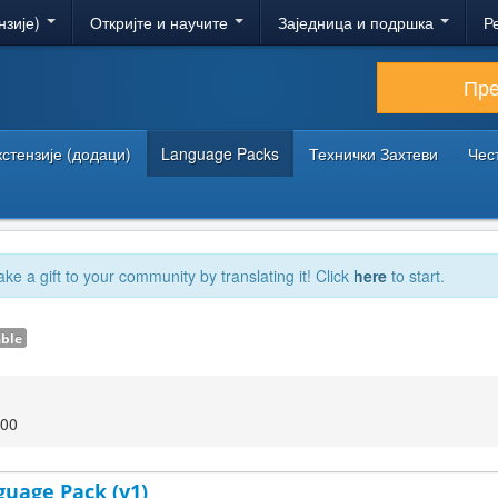
нзије)
Откријте и научите
Заједница и подршка
Р
Пр
кстензије (додаци)
Language Packs
Технички Захтеви
Чес
ake a gift to your community by translating it! Click
here
to start.
able
:00
guage Pack (v1)