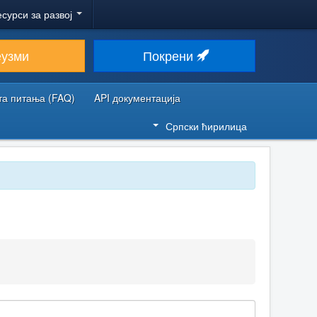
есурси за развој
еузми
Покрени
та питања (FAQ)
API документација
Српски ћирилица