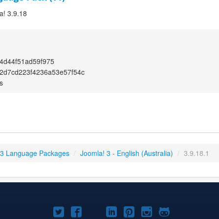
a! 3.9.18
4d44f51ad59f975
2d7cd223f4236a53e57f54c
s
 3 Language Packages
/
Joomla! 3 - English (Australia)
/
3.9.18.1
Joomla!
Joomla!
Joomla!
Joomla!
Joomla!
Joomla!
Joomla!