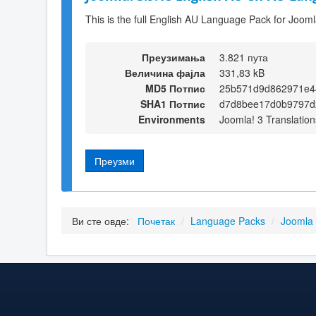
This is the full English AU Language Pack for Jooml
Преузимања
3.821 пута
Величина фајла
331,83 kB
MD5 Потпис
25b571d9d862971e4
SHA1 Потпис
d7d8bee17d0b9797d
Environments
Joomla! 3 Translation
Преузми
Ви сте овде:
Почетак
/
Language Packs
/
Joomla