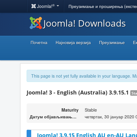
®
Joomla!
Преузимање и проширења (ексте
Joomla! Downloads
Почетна
Најновија верзија
Преузимање
Е
This page is not yet fully available in your language. M
Joomla! 3 - English (Australia) 3.9.15.1
St
Maturity
Stable
Датум објављивања верзије
четвртак, 30 јануар 2020 
Joomla! 3.9.15 English AU en-AU Lan