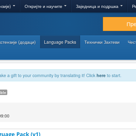
нзије)
Откријте и научите
Заједница и подршка
Р
Пр
кстензије (додаци)
Language Packs
Технички Захтеви
Чес
ake a gift to your community by translating it! Click
here
to start.
able
09:00
guage Pack (v1)