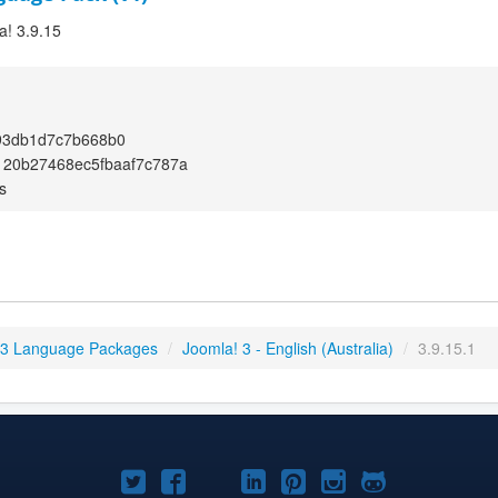
a! 3.9.15
93db1d7c7b668b0
120b27468ec5fbaaf7c787a
s
 3 Language Packages
/
Joomla! 3 - English (Australia)
/
3.9.15.1
Joomla!
Joomla!
Joomla!
Joomla!
Joomla!
Joomla!
Joomla!