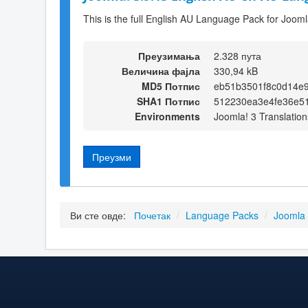
This is the full English AU Language Pack for Jooml
Преузимања
2.328 пута
Величина фајла
330,94 kB
MD5 Потпис
eb51b3501f8c0d14e
SHA1 Потпис
512230ea3e4fe36e5
Environments
Joomla! 3 Translation
Преузми
Ви сте овде:
Почетак
/
Language Packs
/
Joomla