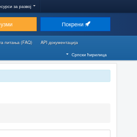
есурси за развој
еузми
Покрени
та питања (FAQ)
API документација
Српски ћирилица