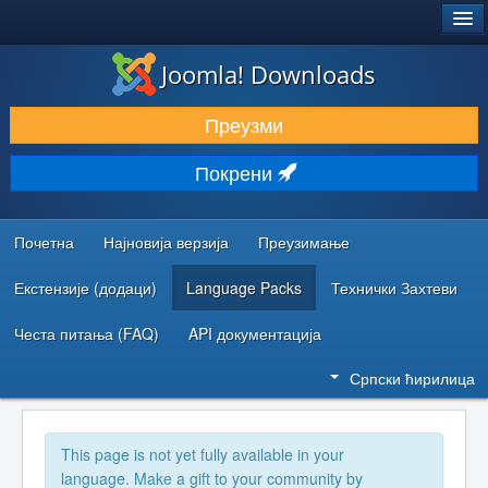
®
JOOMLA!
Joomla! Downloads
ПРЕУЗИМАЊЕ И ПРОШИРЕЊА (ЕКСТЕНЗИЈЕ)
Преузми
ОТКРИЈТЕ И НАУЧИТЕ
Покрени
ЗАЈЕДНИЦА И ПОДРШКА
РЕСУРСИ ЗА РАЗВОЈ
Почетна
Најновија верзија
Преузимање
Екстензије (додаци)
Language Packs
Технички Захтеви
Честа питања (FAQ)
API документација
Српски ћирилица
This page is not yet fully available in your
language. Make a gift to your community by