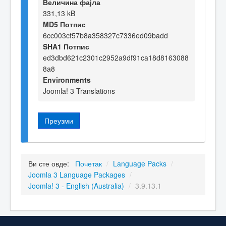
Величина фајла
331,13 kB
MD5 Потпис
6cc003cf57b8a358327c7336ed09badd
SHA1 Потпис
ed3dbd621c2301c2952a9df91ca18d8163088
8a8
Environments
Joomla! 3 Translations
Преузми
Ви сте овде:
Почетак
/
Language Packs
/
Joomla 3 Language Packages
/
Joomla! 3 - English (Australia)
/
3.9.13.1