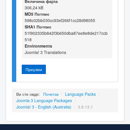
Величина фајла
306,24 kB
MD5 Потпис
598c02bb030cc93ef266f1cc28d98055
SHA1 Потпис
51f902335b842f3b650dba87ee8e8de217ccb
518
Environments
Joomla! 3 Translations
Преузми
Ви сте овде:
Почетак
/
Language Packs
/
Joomla 3 Language Packages
/
Joomla! 3 - English (Australia)
/
3.8.13.1