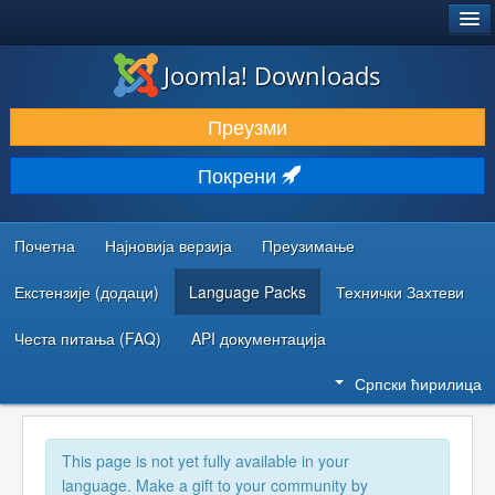
®
JOOMLA!
Joomla! Downloads
ПРЕУЗИМАЊЕ И ПРОШИРЕЊА (ЕКСТЕНЗИЈЕ)
Преузми
ОТКРИЈТЕ И НАУЧИТЕ
Покрени
ЗАЈЕДНИЦА И ПОДРШКА
РЕСУРСИ ЗА РАЗВОЈ
Почетна
Најновија верзија
Преузимање
Екстензије (додаци)
Language Packs
Технички Захтеви
Честа питања (FAQ)
API документација
Српски ћирилица
This page is not yet fully available in your
language. Make a gift to your community by