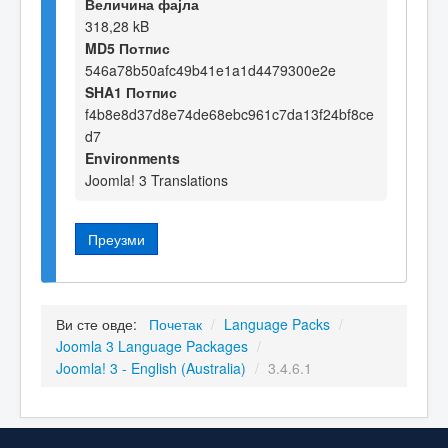
Величина фајла
318,28 kB
MD5 Потпис
546a78b50afc49b41e1a1d4479300e2e
SHA1 Потпис
f4b8e8d37d8e74de68ebc961c7da13f24bf8ce
d7
Environments
Joomla! 3 Translations
Преузми
Ви сте овде:
Почетак
/
Language Packs
/
Joomla 3 Language Packages
/
Joomla! 3 - English (Australia)
/
3.4.6.1