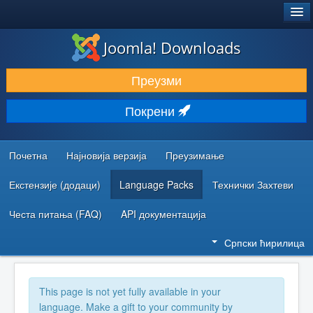
®
JOOMLA!
Joomla! Downloads
ПРЕУЗИМАЊЕ И ПРОШИРЕЊА (ЕКСТЕНЗИЈЕ)
Преузми
ОТКРИЈТЕ И НАУЧИТЕ
Покрени
ЗАЈЕДНИЦА И ПОДРШКА
РЕСУРСИ ЗА РАЗВОЈ
Почетна
Најновија верзија
Преузимање
Екстензије (додаци)
Language Packs
Технички Захтеви
Честа питања (FAQ)
API документација
Српски ћирилица
This page is not yet fully available in your
language. Make a gift to your community by