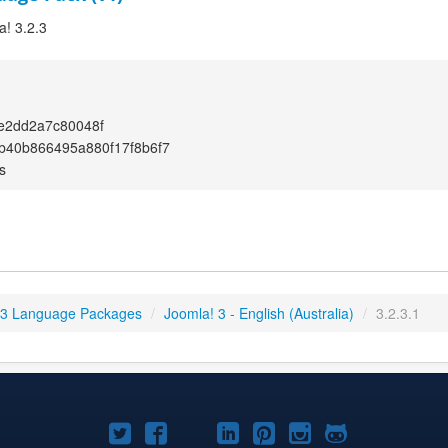
a! 3.2.3
e2dd2a7c80048f
b40b866495a880f17f8b6f7
s
 3 Language Packages
/
Joomla! 3 - English (Australia)
/
3.2.3.1
Joomla!
Joomla!
Joomla!
Joomla!
Joomla!
Joomla!
Joomla!