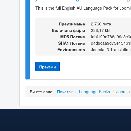
This is the full English AU Language Pack for Jooml
Преузимања
2.766 пута
Величина фајла
238,17 kB
MD5 Потпис
fabf199e788a99c8c6
SHA1 Потпис
d4d9caa9d75e154b1
Environments
Joomla! 3 Translation
Преузми
Ви сте овде:
Почетак
/
Language Packs
/
Joomla