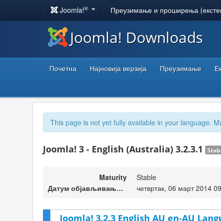
®
Joomla!
Преузимање и проширења (ексте
Joomla! Downloads
Почетна
Најновија верзија
Преузимање
Е
This page is not yet fully available in your language. M
Joomla! 3 - English (Australia) 3.2.3.1
Stab
Maturity
Stable
Датум објављивања верзије
четвртак, 06 март 2014 0
Joomla! 3.2.3 English AU en-AU Lang