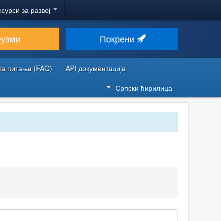
есурси за развој
еузми
Покрени
та питања (FAQ)
API документација
Српски ћирилица