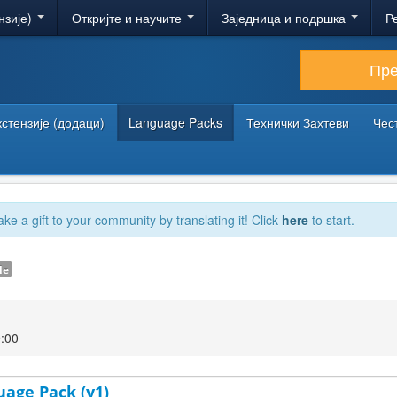
нзије)
Откријте и научите
Заједница и подршка
Р
Пр
кстензије (додаци)
Language Packs
Технички Захтеви
Чес
ake a gift to your community by translating it! Click
here
to start.
le
9:00
uage Pack (v1)