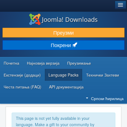
®
JOOMLA!
Joomla! Downloads
ПРЕУЗИМАЊЕ И ПРОШИРЕЊА (ЕКСТЕНЗИЈЕ)
Преузми
ОТКРИЈТЕ И НАУЧИТЕ
Покрени
ЗАЈЕДНИЦА И ПОДРШКА
РЕСУРСИ ЗА РАЗВОЈ
Почетна
Најновија верзија
Преузимање
Екстензије (додаци)
Language Packs
Технички Захтеви
Честа питања (FAQ)
API документација
Српски ћирилица
This page is not yet fully available in your
language. Make a gift to your community by