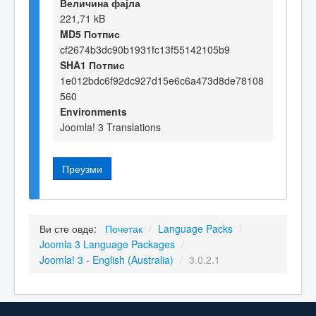
Величина фајла
221,71 kB
MD5 Потпис
cf2674b3dc90b1931fc13f55142105b9
SHA1 Потпис
1e012bdc6f92dc927d15e6c6a473d8de78108
560
Environments
Joomla! 3 Translations
Преузми
Ви сте овде:
Почетак
/
Language Packs
/
Joomla 3 Language Packages
/
Joomla! 3 - English (Australia)
/
3.0.2.1