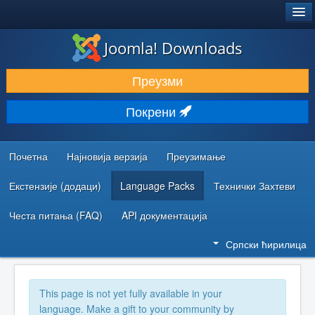
®
JOOMLA!
Joomla! Downloads
ПРЕУЗИМАЊЕ И ПРОШИРЕЊА (ЕКСТЕНЗИЈЕ)
Преузми
ОТКРИЈТЕ И НАУЧИТЕ
Покрени
ЗАЈЕДНИЦА И ПОДРШКА
РЕСУРСИ ЗА РАЗВОЈ
Почетна
Најновија верзија
Преузимање
Екстензије (додаци)
Language Packs
Технички Захтеви
Честа питања (FAQ)
API документација
Српски ћирилица
This page is not yet fully available in your
language. Make a gift to your community by