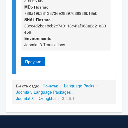
309,66 kB
MD5 Потпис
788a19b38138736e28897086936b16eb
SHA1 Потпис
33ec4d2bd18cb2e749116e4faf988a2e21a60
e56
Environments
Joomla! 3 Translations
Преузми
Ви сте овде:
Почетак
/
Language Packs
/
Joomla 3 Language Packages
/
Joomla! 3 - Dzongkha
/
3.4.5.1