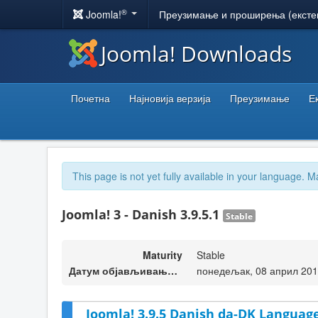
®
Joomla!
Преузимање и проширења (ексте
Joomla! Downloads
Почетна
Најновија верзија
Преузимање
Е
This page is not yet fully available in your language. M
Joomla! 3 - Danish 3.9.5.1
Stable
Maturity
Stable
Датум објављивања верзије
понедељак, 08 април 201
Joomla! 3.9.5 Danish da-DK Language