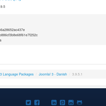
.9.5
86a28652ac437e
b886cf3b8e68f61e7f252c
s
 3 Language Packages
/
Joomla! 3 - Danish
/
3.9.5.1
Joomla!
Joomla!
Joomla!
Joomla!
Joomla!
Joomla!
Joomla!