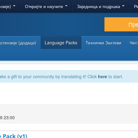
нзије)
Откријте и научите
Заједница и подршка
Р
Пр
кстензије (додаци)
Language Packs
Технички Захтеви
Чес
ake a gift to your community by translating it! Click
here
to start.
9 23:00
 Pack (v1)