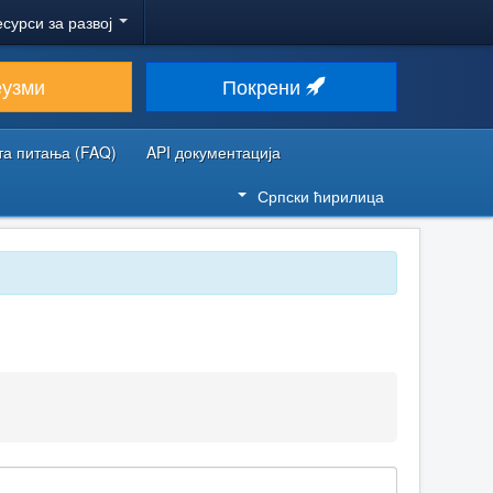
есурси за развој
еузми
Покрени
та питања (FAQ)
API документација
Српски ћирилица