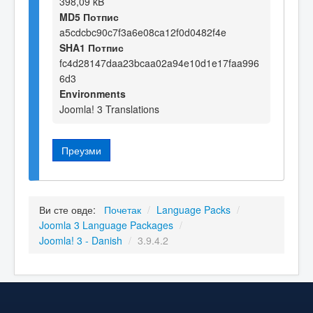
398,09 kB
MD5 Потпис
a5cdcbc90c7f3a6e08ca12f0d0482f4e
SHA1 Потпис
fc4d28147daa23bcaa02a94e10d1e17faa996
6d3
Environments
Joomla! 3 Translations
Преузми
Ви сте овде:
Почетак
/
Language Packs
/
Joomla 3 Language Packages
/
Joomla! 3 - Danish
/
3.9.4.2