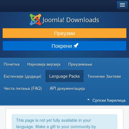
®
JOOMLA!
Joomla! Downloads
ПРЕУЗИМАЊЕ И ПРОШИРЕЊА (ЕКСТЕНЗИЈЕ)
Преузми
ОТКРИЈТЕ И НАУЧИТЕ
Покрени
ЗАЈЕДНИЦА И ПОДРШКА
РЕСУРСИ ЗА РАЗВОЈ
Почетна
Најновија верзија
Преузимање
Екстензије (додаци)
Language Packs
Технички Захтеви
Честа питања (FAQ)
API документација
Српски ћирилица
This page is not yet fully available in your
language. Make a gift to your community by