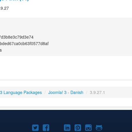
.9.27
7d3b8e3c79d3e74
bded67ca0cb63f0577d8af
s
 3 Language Packages
/
Joomla! 3 - Danish
/
3.9.27.1
Joomla!
Joomla!
Joomla!
Joomla!
Joomla!
Joomla!
Joomla!