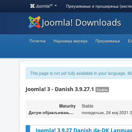
®
Joomla!
Преузимање и проширења (ексте
Joomla! Downloads
Почетна
Најновија верзија
Преузимање
Е
This page is not yet fully available in your language. M
Joomla! 3 - Danish 3.9.27.1
Stable
Maturity
Stable
Датум објављивања верзије
понедељак, 24 мај 2021 
Joomla! 3.9.27 Danish da-DK Languag