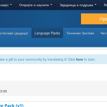
нзије)
Откријте и научите
Заједница и подршка
Р
Пр
кстензије (додаци)
Language Packs
Технички Захтеви
Чес
ake a gift to your community by translating it! Click
here
to start.
23:00
e Pack (v1)