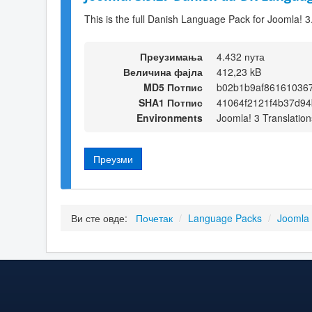
This is the full Danish Language Pack for Joomla! 3
Преузимања
4.432 пута
Величина фајла
412,23 kB
MD5 Потпис
b02b1b9af86161036
SHA1 Потпис
41064f2121f4b37d94
Environments
Joomla! 3 Translation
Преузми
Ви сте овде:
Почетак
/
Language Packs
/
Joomla