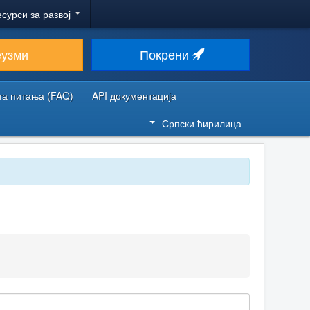
есурси за развој
еузми
Покрени
та питања (FAQ)
API документација
Српски ћирилица