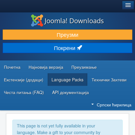
®
JOOMLA!
Joomla! Downloads
ПРЕУЗИМАЊЕ И ПРОШИРЕЊА (ЕКСТЕНЗИЈЕ)
Преузми
ОТКРИЈТЕ И НАУЧИТЕ
Покрени
ЗАЈЕДНИЦА И ПОДРШКА
РЕСУРСИ ЗА РАЗВОЈ
Почетна
Најновија верзија
Преузимање
Екстензије (додаци)
Language Packs
Технички Захтеви
Честа питања (FAQ)
API документација
Српски ћирилица
This page is not yet fully available in your
language. Make a gift to your community by