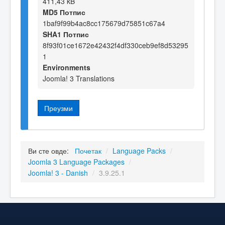
411,43 kB
MD5 Потпис
1baf9f99b4ac8cc175679d75851c67a4
SHA1 Потпис
8f93f01ce1672e42432f4df330ceb9ef8d53295
1
Environments
Joomla! 3 Translations
Преузми
Ви сте овде:
Почетак
/
Language Packs
/
Joomla 3 Language Packages
/
Joomla! 3 - Danish
/
3.9.25.1