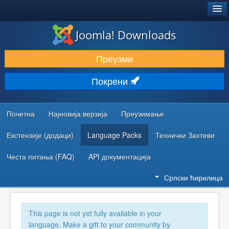
®
JOOMLA!
Joomla! Downloads
ПРЕУЗИМАЊЕ И ПРОШИРЕЊА (ЕКСТЕНЗИЈЕ)
Преузми
ОТКРИЈТЕ И НАУЧИТЕ
Покрени
ЗАЈЕДНИЦА И ПОДРШКА
РЕСУРСИ ЗА РАЗВОЈ
Почетна
Најновија верзија
Преузимање
Екстензије (додаци)
Language Packs
Технички Захтеви
Честа питања (FAQ)
API документација
Српски ћирилица
This page is not yet fully available in your
language. Make a gift to your community by