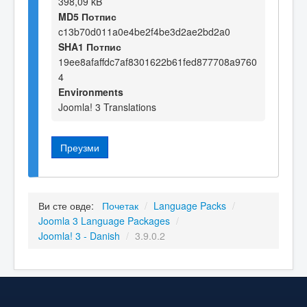
398,09 kB
MD5 Потпис
c13b70d011a0e4be2f4be3d2ae2bd2a0
SHA1 Потпис
19ee8afaffdc7af8301622b61fed877708a9760
4
Environments
Joomla! 3 Translations
Преузми
Ви сте овде:
Почетак
/
Language Packs
/
Joomla 3 Language Packages
/
Joomla! 3 - Danish
/
3.9.0.2