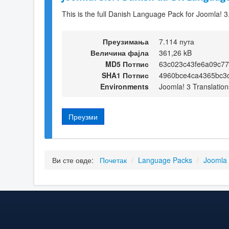
This is the full Danish Language Pack for Joomla! 3
Преузимања
7.114 пута
Величина фајла
361,26 kB
MD5 Потпис
63c023c43fe6a09c7
SHA1 Потпис
4960bce4ca4365bc3
Environments
Joomla! 3 Translation
Преузми
Ви сте овде:
Почетак
/
Language Packs
/
Joomla