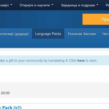
нзије)
Откријте и научите
Заједница и подршка
Р
Пр
кстензије (додаци)
Language Packs
Технички Захтеви
Чес
ake a gift to your community by translating it! Click
here
to start.
 23:00
 Pack (v1)