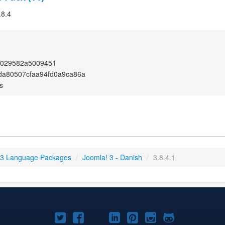
.8.4
7029582a5009451
da80507cfaa94fd0a9ca86a
s
 3 Language Packages
/
Joomla! 3 - Danish
/
3.8.4.1
Joomla!
Joomla!
Joomla!
Joomla!
Joomla!
Joomla!
Joomla!