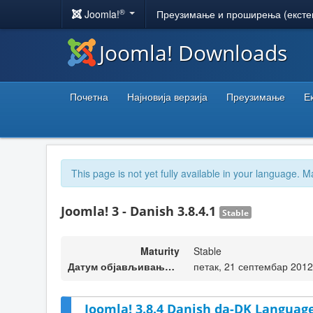
®
Joomla!
Преузимање и проширења (ексте
Joomla! Downloads
Почетна
Најновија верзија
Преузимање
Е
This page is not yet fully available in your language. M
Joomla! 3 - Danish 3.8.4.1
Stable
Maturity
Stable
Датум објављивања верзије
петак, 21 септембар 2012
Joomla! 3.8.4 Danish da-DK Language