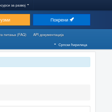
есурси за развој
еузми
Покрени
та питања (FAQ)
API документација
Српски ћирилица