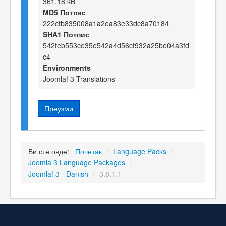
361,18 kB
MD5 Потпис
222cfb835008a1a2ea83e33dc8a70184
SHA1 Потпис
542feb553ce35e542a4d56cf932a25be04a3fd
c4
Environments
Joomla! 3 Translations
Преузми
Ви сте овде:
Почетак
/
Language Packs
/
Joomla 3 Language Packages
/
Joomla! 3 - Danish
/
3.8.1.1