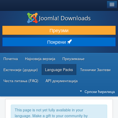
®
JOOMLA!
Joomla! Downloads
ПРЕУЗИМАЊЕ И ПРОШИРЕЊА (ЕКСТЕНЗИЈЕ)
Преузми
ОТКРИЈТЕ И НАУЧИТЕ
Покрени
ЗАЈЕДНИЦА И ПОДРШКА
РЕСУРСИ ЗА РАЗВОЈ
Почетна
Најновија верзија
Преузимање
Екстензије (додаци)
Language Packs
Технички Захтеви
Честа питања (FAQ)
API документација
Српски ћирилица
This page is not yet fully available in your
language. Make a gift to your community by