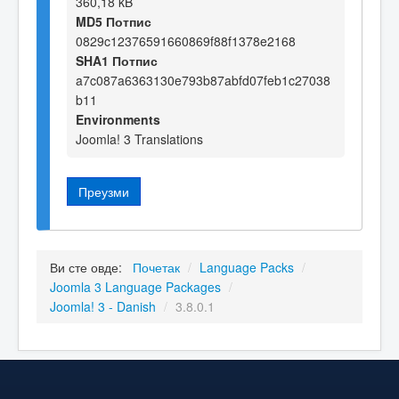
360,18 kB
MD5 Потпис
0829c12376591660869f88f1378e2168
SHA1 Потпис
a7c087a6363130e793b87abfd07feb1c27038
b11
Environments
Joomla! 3 Translations
Преузми
Ви сте овде:
Почетак
/
Language Packs
/
Joomla 3 Language Packages
/
Joomla! 3 - Danish
/
3.8.0.1