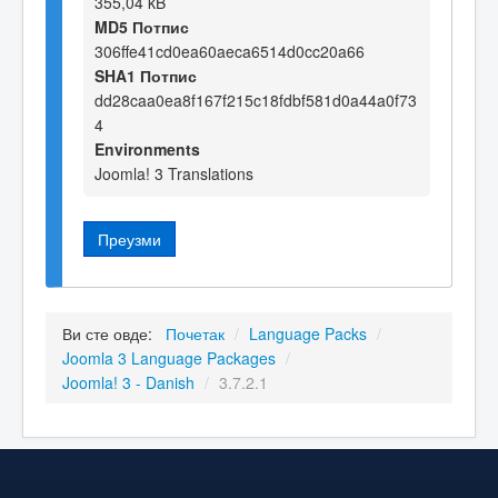
355,04 kB
MD5 Потпис
306ffe41cd0ea60aeca6514d0cc20a66
SHA1 Потпис
dd28caa0ea8f167f215c18fdbf581d0a44a0f73
4
Environments
Joomla! 3 Translations
Преузми
Ви сте овде:
Почетак
/
Language Packs
/
Joomla 3 Language Packages
/
Joomla! 3 - Danish
/
3.7.2.1