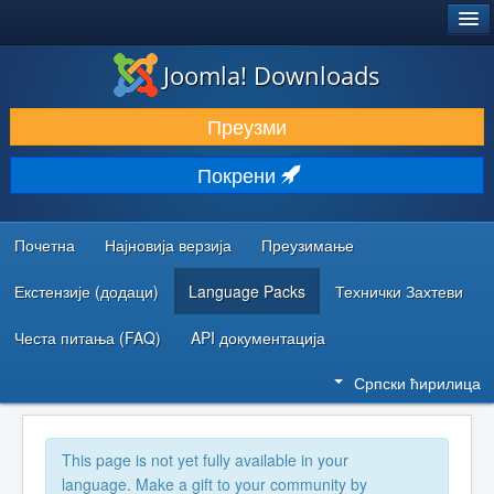
®
JOOMLA!
Joomla! Downloads
ПРЕУЗИМАЊЕ И ПРОШИРЕЊА (ЕКСТЕНЗИЈЕ)
Преузми
ОТКРИЈТЕ И НАУЧИТЕ
Покрени
ЗАЈЕДНИЦА И ПОДРШКА
РЕСУРСИ ЗА РАЗВОЈ
Почетна
Најновија верзија
Преузимање
Екстензије (додаци)
Language Packs
Технички Захтеви
Честа питања (FAQ)
API документација
Српски ћирилица
This page is not yet fully available in your
language. Make a gift to your community by