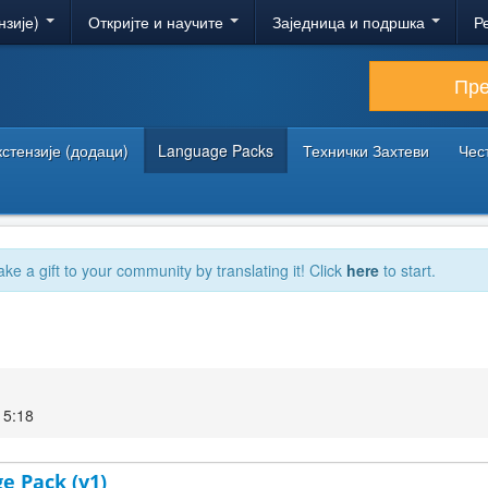
нзије)
Откријте и научите
Заједница и подршка
Р
Пр
кстензије (додаци)
Language Packs
Технички Захтеви
Чес
ake a gift to your community by translating it! Click
here
to start.
15:18
e Pack (v1)