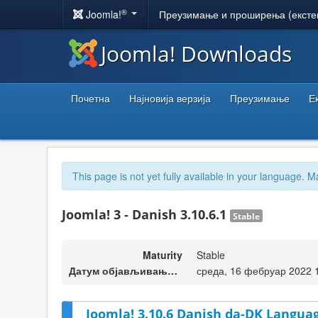
®
Joomla!
Преузимање и проширења (ексте
Joomla! Downloads
Почетна
Најновија верзија
Преузимање
Е
This page is not yet fully available in your language. M
Joomla! 3 - Danish 3.10.6.1
Stable
Maturity
Stable
Датум објављивања верзије
среда, 16 фебруар 2022 
Joomla! 3.10.6 Danish da-DK Languag