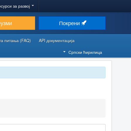
есурси за развој
еузми
Покрени
та питања (FAQ)
API документација
Српски ћирилица