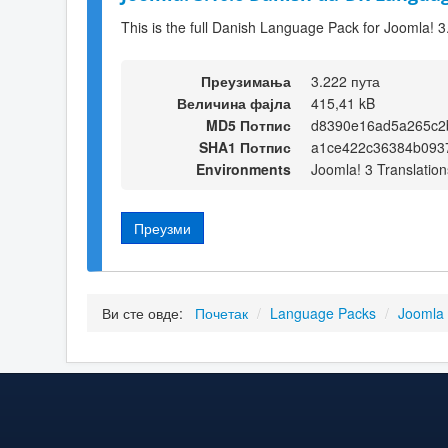
This is the full Danish Language Pack for Joomla! 3
Преузимања
3.222 пута
Величина фајла
415,41 kB
MD5 Потпис
d8390e16ad5a265c2
SHA1 Потпис
a1ce422c36384b093
Environments
Joomla! 3 Translation
Преузми
Ви сте овде:
Почетак
/
Language Packs
/
Joomla