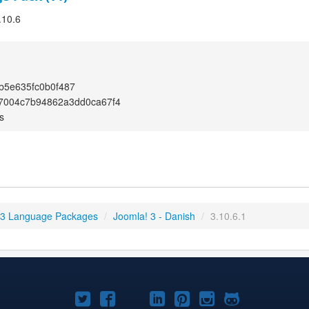
.10.6
b5e635fc0b0f487
7004c7b94862a3dd0ca67f4
s
 3 Language Packages
/
Joomla! 3 - Danish
/
3.10.6.1
Joomla!
Joomla!
Joomla!
Joomla!
Joomla!
Joomla!
Joomla!