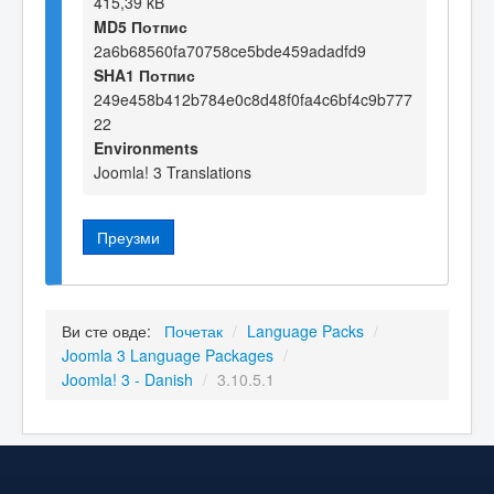
415,39 kB
MD5 Потпис
2a6b68560fa70758ce5bde459adadfd9
SHA1 Потпис
249e458b412b784e0c8d48f0fa4c6bf4c9b777
22
Environments
Joomla! 3 Translations
Преузми
Ви сте овде:
Почетак
/
Language Packs
/
Joomla 3 Language Packages
/
Joomla! 3 - Danish
/
3.10.5.1