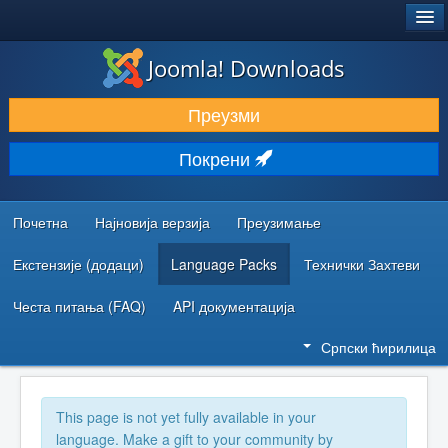
®
JOOMLA!
Joomla! Downloads
ПРЕУЗИМАЊЕ И ПРОШИРЕЊА (ЕКСТЕНЗИЈЕ)
Преузми
ОТКРИЈТЕ И НАУЧИТЕ
Покрени
ЗАЈЕДНИЦА И ПОДРШКА
РЕСУРСИ ЗА РАЗВОЈ
Почетна
Најновија верзија
Преузимање
Екстензије (додаци)
Language Packs
Технички Захтеви
Честа питања (FAQ)
API документација
Српски ћирилица
This page is not yet fully available in your
language. Make a gift to your community by