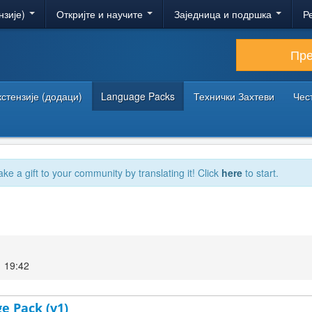
нзије)
Откријте и научите
Заједница и подршка
Р
Пр
кстензије (додаци)
Language Packs
Технички Захтеви
Чес
ake a gift to your community by translating it! Click
here
to start.
 19:42
e Pack (v1)