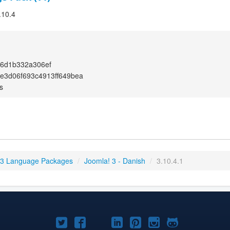
.10.4
86d1b332a306ef
e3d06f693c4913ff649bea
s
 3 Language Packages
/
Joomla! 3 - Danish
/
3.10.4.1
Joomla!
Joomla!
Joomla!
Joomla!
Joomla!
Joomla!
Joomla!