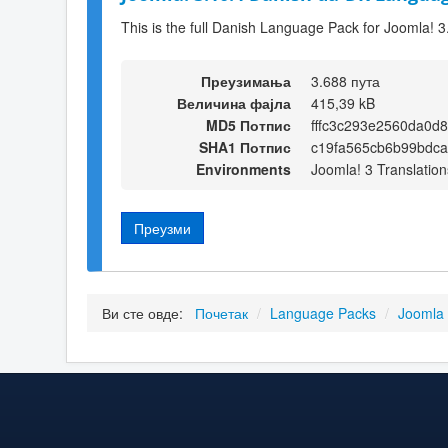
This is the full Danish Language Pack for Joomla! 3
Преузимања
3.688 пута
Величина фајла
415,39 kB
MD5 Потпис
fffc3c293e2560da0d
SHA1 Потпис
c19fa565cb6b99bdca
Environments
Joomla! 3 Translation
Преузми
Ви сте овде:
Почетак
/
Language Packs
/
Joomla