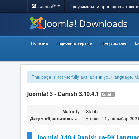
®
Joomla!
Преузимање и проширења (ексте
Joomla! Downloads
Почетна
Најновија верзија
Преузимање
Е
This page is not yet fully available in your language. M
Joomla! 3 - Danish 3.10.4.1
Stable
Maturity
Stable
Датум објављивања верзије
уторак, 14 децембар 2021
Joomla! 3.10.4 Danish da-DK Languag