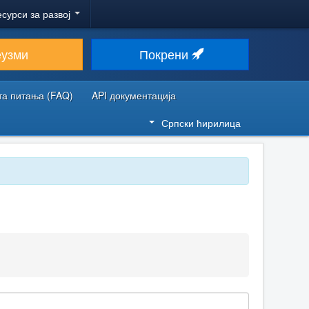
есурси за развој
еузми
Покрени
та питања (FAQ)
API документација
Српски ћирилица