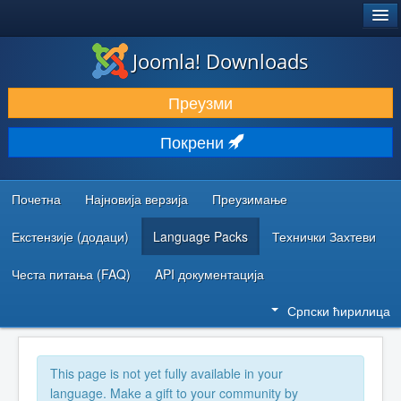
®
JOOMLA!
Joomla! Downloads
ПРЕУЗИМАЊЕ И ПРОШИРЕЊА (ЕКСТЕНЗИЈЕ)
Преузми
ОТКРИЈТЕ И НАУЧИТЕ
Покрени
ЗАЈЕДНИЦА И ПОДРШКА
РЕСУРСИ ЗА РАЗВОЈ
Почетна
Најновија верзија
Преузимање
Екстензије (додаци)
Language Packs
Технички Захтеви
Честа питања (FAQ)
API документација
Српски ћирилица
This page is not yet fully available in your
language. Make a gift to your community by