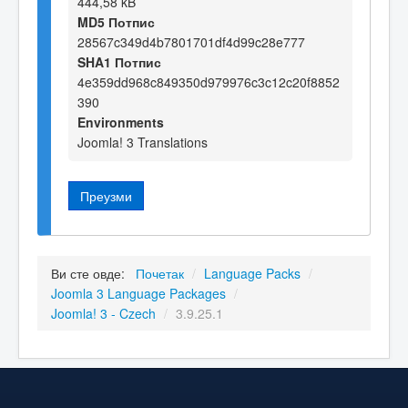
444,58 kB
MD5 Потпис
28567c349d4b7801701df4d99c28e777
SHA1 Потпис
4e359dd968c849350d979976c3c12c20f8852
390
Environments
Joomla! 3 Translations
Преузми
Ви сте овде:
Почетак
/
Language Packs
/
Joomla 3 Language Packages
/
Joomla! 3 - Czech
/
3.9.25.1