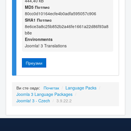
444,40 kB
MD5 Потпис
80cc0d10164ecfe4b0adfa595057c906
SHA1 Потпис
8e6ce3a8c25b852b2a46fe1661a22d86f93a8
b8e
Environments
Joomla! 3 Translations
Преузми
Ви сте овде:
Почетак
/
Language Packs
/
Joomla 3 Language Packages
/
Joomla! 3 - Czech
/
3.9.22.2