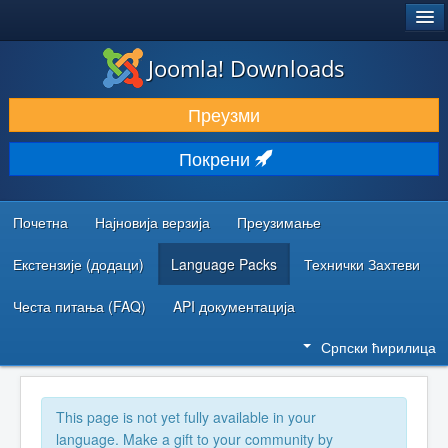
®
JOOMLA!
Joomla! Downloads
ПРЕУЗИМАЊЕ И ПРОШИРЕЊА (ЕКСТЕНЗИЈЕ)
Преузми
ОТКРИЈТЕ И НАУЧИТЕ
Покрени
ЗАЈЕДНИЦА И ПОДРШКА
РЕСУРСИ ЗА РАЗВОЈ
Почетна
Најновија верзија
Преузимање
Екстензије (додаци)
Language Packs
Технички Захтеви
Честа питања (FAQ)
API документација
Српски ћирилица
This page is not yet fully available in your
language. Make a gift to your community by