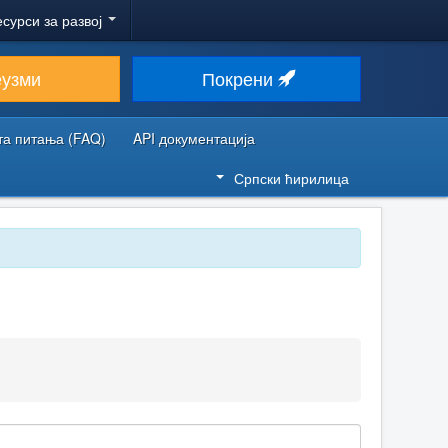
есурси за развој
еузми
Покрени
та питања (FAQ)
API документација
Српски ћирилица