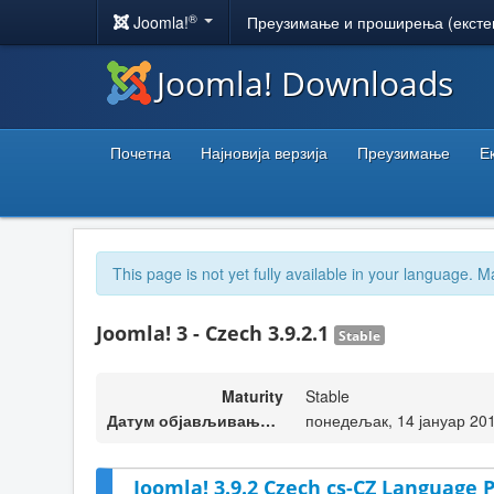
®
Joomla!
Преузимање и проширења (ексте
Joomla! Downloads
Почетна
Најновија верзија
Преузимање
Е
This page is not yet fully available in your language. M
Joomla! 3 - Czech 3.9.2.1
Stable
Maturity
Stable
Датум објављивања верзије
понедељак, 14 јануар 20
Joomla! 3.9.2 Czech cs-CZ Language P