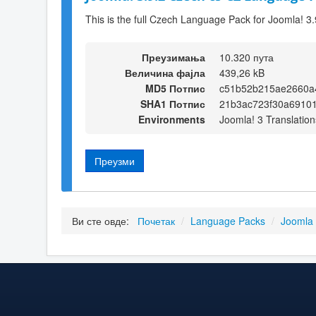
This is the full Czech Language Pack for Joomla! 3.
Преузимања
10.320 пута
Величина фајла
439,26 kB
MD5 Потпис
c51b52b215ae2660a
SHA1 Потпис
21b3ac723f30a69101
Environments
Joomla! 3 Translation
Преузми
Ви сте овде:
Почетак
/
Language Packs
/
Joomla