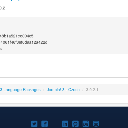
9.2
48b1a521ee694c5
4061f46f36f0d9a12a422d
s
 3 Language Packages
/
Joomla! 3 - Czech
/
3.9.2.1
Joomla!
Joomla!
Joomla!
Joomla!
Joomla!
Joomla!
Joomla!