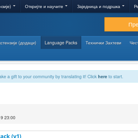
нзије)
Откријте и научите
Заједница и подршка
Р
Пр
кстензије (додаци)
Language Packs
Технички Захтеви
Чес
ake a gift to your community by translating it! Click
here
to start.
19 23:00
ack (v1)