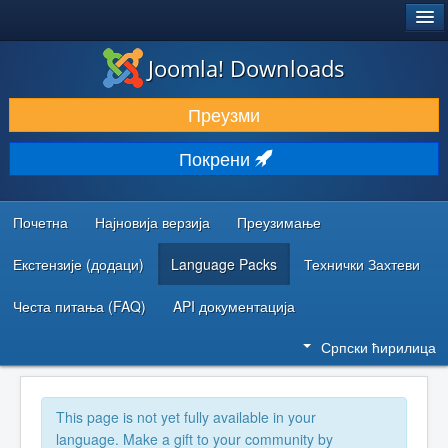
®
JOOMLA!
Joomla! Downloads
ПРЕУЗИМАЊЕ И ПРОШИРЕЊА (ЕКСТЕНЗИЈЕ)
Преузми
ОТКРИЈТЕ И НАУЧИТЕ
Покрени
ЗАЈЕДНИЦА И ПОДРШКА
РЕСУРСИ ЗА РАЗВОЈ
Почетна
Најновија верзија
Преузимање
Екстензије (додаци)
Language Packs
Технички Захтеви
Честа питања (FAQ)
API документација
Српски ћирилица
This page is not yet fully available in your
language. Make a gift to your community by