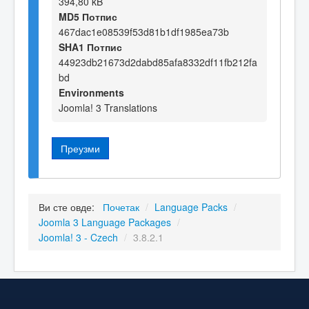
394,80 kB
MD5 Потпис
467dac1e08539f53d81b1df1985ea73b
SHA1 Потпис
44923db21673d2dabd85afa8332df11fb212fa
bd
Environments
Joomla! 3 Translations
Преузми
Ви сте овде:
Почетак
/
Language Packs
/
Joomla 3 Language Packages
/
Joomla! 3 - Czech
/
3.8.2.1