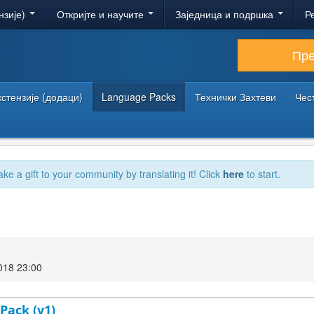
нзије)
Откријте и научите
Заједница и подршка
Р
Пр
кстензије (додаци)
Language Packs
Технички Захтеви
Чес
ake a gift to your community by translating it! Click
here
to start.
018 23:00
Pack (v1)