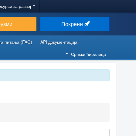
есурси за развој
еузми
Покрени
та питања (FAQ)
API документација
Српски ћирилица