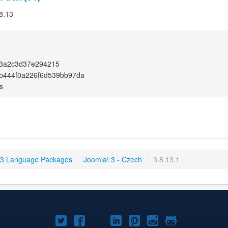
.8.13
3a2c3d37e294215
b444f0a226f6d539bb97da
s
 3 Language Packages
/
Joomla! 3 - Czech
/
3.8.13.1
Joomla!
Joomla!
Joomla!
Joomla!
Joomla!
Joomla!
Joomla!