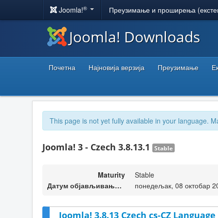
®
Joomla!
Преузимање и проширења (ексте
Joomla! Downloads
Почетна
Најновија верзија
Преузимање
Е
This page is not yet fully available in your language. M
Joomla! 3 - Czech 3.8.13.1
Stable
Maturity
Stable
Датум објављивања верзије
понедељак, 08 октобар 2
Joomla! 3.8.13 Czech cs-CZ Language 