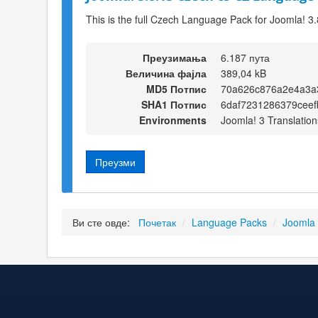
This is the full Czech Language Pack for Joomla! 3
Преузимања
6.187 пута
Величина фајла
389,04 kB
MD5 Потпис
70a626c876a2e4a3a
SHA1 Потпис
6daf7231286379ceef
Environments
Joomla! 3 Translation
Преузми
Ви сте овде:
Почетак
/
Language Packs
/
Joomla