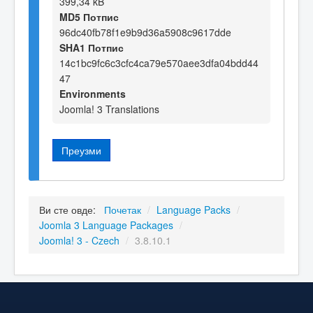
399,34 kB
MD5 Потпис
96dc40fb78f1e9b9d36a5908c9617dde
SHA1 Потпис
14c1bc9fc6c3cfc4ca79e570aee3dfa04bdd44
47
Environments
Joomla! 3 Translations
Преузми
Ви сте овде:
Почетак
/
Language Packs
/
Joomla 3 Language Packages
/
Joomla! 3 - Czech
/
3.8.10.1