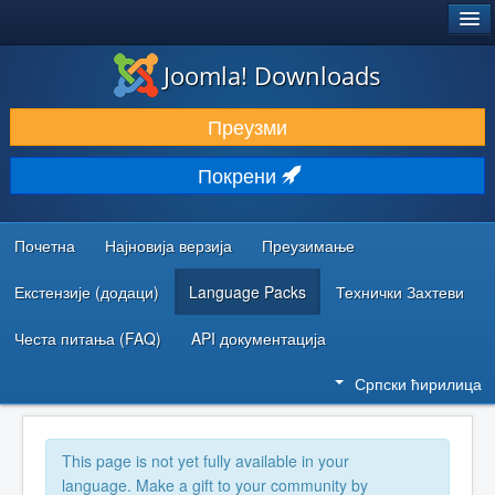
®
JOOMLA!
Joomla! Downloads
ПРЕУЗИМАЊЕ И ПРОШИРЕЊА (ЕКСТЕНЗИЈЕ)
Преузми
ОТКРИЈТЕ И НАУЧИТЕ
Покрени
ЗАЈЕДНИЦА И ПОДРШКА
РЕСУРСИ ЗА РАЗВОЈ
Почетна
Најновија верзија
Преузимање
Екстензије (додаци)
Language Packs
Технички Захтеви
Честа питања (FAQ)
API документација
Српски ћирилица
This page is not yet fully available in your
language. Make a gift to your community by