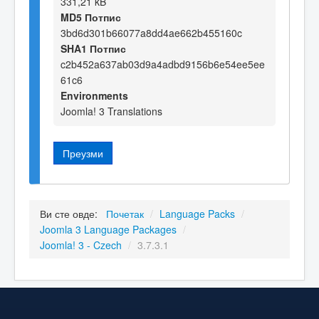
331,21 kB
MD5 Потпис
3bd6d301b66077a8dd4ae662b455160c
SHA1 Потпис
c2b452a637ab03d9a4adbd9156b6e54ee5ee
61c6
Environments
Joomla! 3 Translations
Преузми
Ви сте овде:
Почетак
/
Language Packs
/
Joomla 3 Language Packages
/
Joomla! 3 - Czech
/
3.7.3.1