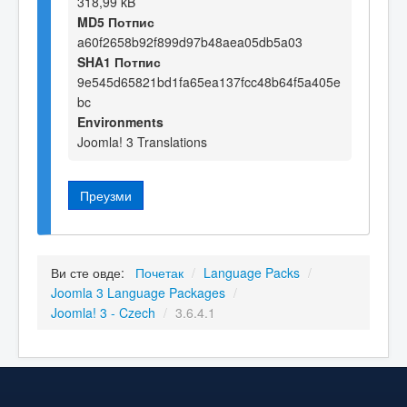
318,99 kB
MD5 Потпис
a60f2658b92f899d97b48aea05db5a03
SHA1 Потпис
9e545d65821bd1fa65ea137fcc48b64f5a405e
bc
Environments
Joomla! 3 Translations
Преузми
Ви сте овде:
Почетак
/
Language Packs
/
Joomla 3 Language Packages
/
Joomla! 3 - Czech
/
3.6.4.1