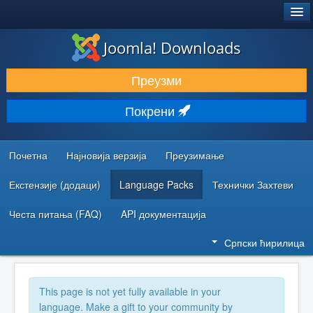
®
JOOMLA!
Joomla! Downloads
ПРЕУЗИМАЊЕ И ПРОШИРЕЊА (ЕКСТЕНЗИЈЕ)
Преузми
ОТКРИЈТЕ И НАУЧИТЕ
Покрени
ЗАЈЕДНИЦА И ПОДРШКА
РЕСУРСИ ЗА РАЗВОЈ
Почетна
Најновија верзија
Преузимање
Екстензије (додаци)
Language Packs
Технички Захтеви
Честа питања (FAQ)
API документација
Српски ћирилица
This page is not yet fully available in your
language. Make a gift to your community by