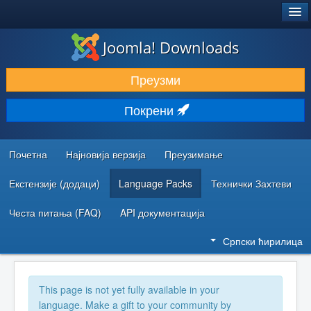
®
JOOMLA!
Joomla! Downloads
ПРЕУЗИМАЊЕ И ПРОШИРЕЊА (ЕКСТЕНЗИЈЕ)
Преузми
ОТКРИЈТЕ И НАУЧИТЕ
Покрени
ЗАЈЕДНИЦА И ПОДРШКА
РЕСУРСИ ЗА РАЗВОЈ
Почетна
Најновија верзија
Преузимање
Екстензије (додаци)
Language Packs
Технички Захтеви
Честа питања (FAQ)
API документација
Српски ћирилица
This page is not yet fully available in your
language. Make a gift to your community by