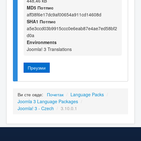
448,46 kB
MD5 Потпис
aff38f6e17dc9af00654a911cd14608d
SHA1 Потпис
a5e3ccd03b9915ccc0e6eab87e4ae7ed58bf2
d0a
Environments
Joomla! 3 Translations
Преузми
Ви сте овде:
Почетак
/
Language Packs
/
Joomla 3 Language Packages
/
Joomla! 3 - Czech
/
3.10.0.1