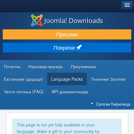
®
JOOMLA!
Joomla! Downloads
ПРЕУЗИМАЊЕ И ПРОШИРЕЊА (ЕКСТЕНЗИЈЕ)
Преузми
ОТКРИЈТЕ И НАУЧИТЕ
Покрени
ЗАЈЕДНИЦА И ПОДРШКА
РЕСУРСИ ЗА РАЗВОЈ
Почетна
Најновија верзија
Преузимање
Екстензије (додаци)
Language Packs
Технички Захтеви
Честа питања (FAQ)
API документација
Српски ћирилица
This page is not yet fully available in your
language. Make a gift to your community by