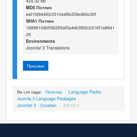
424,32 kB
MD5 Потпис
eaf1fd94492cf31044f6cf29ed66c30f
SHA1 Потпис
1689910d0556295af0a4dc3f62c2316f1a8841
25
Environments
Joomla! 3 Translations
Преузми
Ви сте овде:
Почетак
/
Language Packs
/
Joomla 3 Language Packages
/
Joomla! 3 - Croatian
/
3.9.15.1