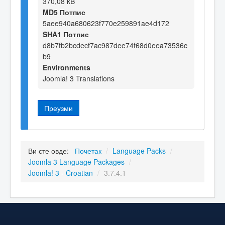
370,08 kB
MD5 Потпис
5aee940a680623f770e259891ae4d172
SHA1 Потпис
d8b7fb2bcdecf7ac987dee74f68d0eea73536c
b9
Environments
Joomla! 3 Translations
Преузми
Ви сте овде:
Почетак
/
Language Packs
/
Joomla 3 Language Packages
/
Joomla! 3 - Croatian
/
3.7.4.1