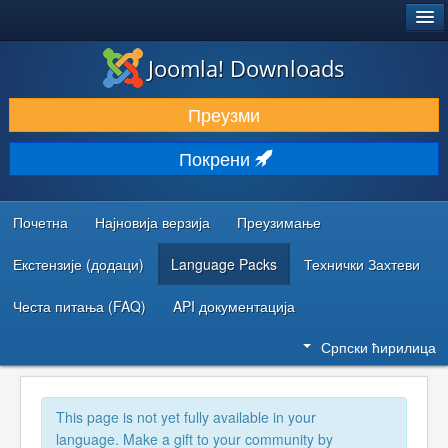
®
JOOMLA!
Joomla! Downloads
ПРЕУЗИМАЊЕ И ПРОШИРЕЊА (ЕКСТЕНЗИЈЕ)
Преузми
ОТКРИЈТЕ И НАУЧИТЕ
Покрени
ЗАЈЕДНИЦА И ПОДРШКА
РЕСУРСИ ЗА РАЗВОЈ
Почетна
Најновија верзија
Преузимање
Екстензије (додаци)
Language Packs
Технички Захтеви
Честа питања (FAQ)
API документација
Српски ћирилица
This page is not yet fully available in your
language. Make a gift to your community by