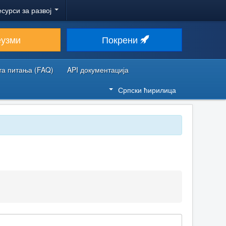
есурси за развој
еузми
Покрени
та питања (FAQ)
API документација
Српски ћирилица