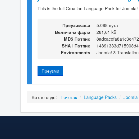
This is the full Croatian Language Pack for Joomla!
Преузимања
5.088 пута
Величина фајла
281,61 kB
MD5 Потпис
8adcacefa8a1c3e47
SHA1 Потпис
14891333d715908d4
Environments
Joomla! 3 Translation
Преузми
Ви сте овде:
Почетак
/
Language Packs
/
Joomla