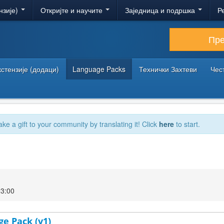
нзије)
Откријте и научите
Заједница и подршка
Р
Пр
кстензије (додаци)
Language Packs
Технички Захтеви
Чес
ake a gift to your community by translating it! Click
here
to start.
23:00
ge Pack (v1)