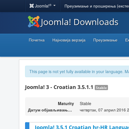
®
Joomla!
Преузимање и проширења (ексте
Joomla! Downloads
Почетна
Најновија верзија
Преузимање
Е
This page is not yet fully available in your language. M
Joomla! 3 - Croatian 3.5.1.1
Stable
Maturity
Stable
Датум објављивања верзије
четвртак, 07 април 2016 
Joomla! 3.5.1 Croatian hr-HR Langua