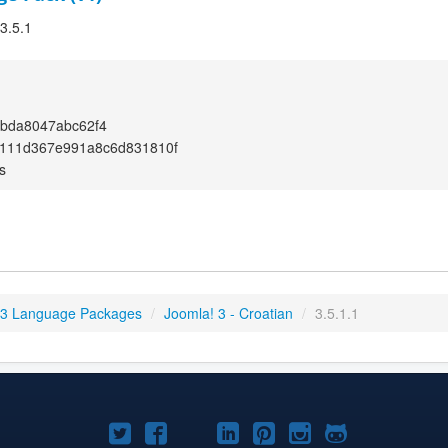
 3.5.1
2bda8047abc62f4
111d367e991a8c6d831810f
s
 3 Language Packages
/
Joomla! 3 - Croatian
/
3.5.1.1
Joomla!
Joomla!
Joomla!
Joomla!
Joomla!
Joomla!
Joomla!