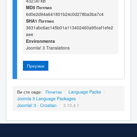
432,00 kB
MD5 Потпис
6d0e2d94a641801b24c0d278ba3ba7c4
SHA1 Потпис
3631abc6ac145b01a113402460a95caf1efe2
aee
Environments
Joomla! 3 Translations
Преузми
Ви сте овде:
Почетак
/
Language Packs
/
Joomla 3 Language Packages
/
Joomla! 3 - Croatian
/
3.10.4.1