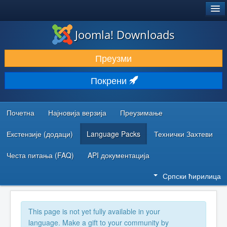
®
JOOMLA!
Joomla! Downloads
ПРЕУЗИМАЊЕ И ПРОШИРЕЊА (ЕКСТЕНЗИЈЕ)
Преузми
ОТКРИЈТЕ И НАУЧИТЕ
Покрени
ЗАЈЕДНИЦА И ПОДРШКА
РЕСУРСИ ЗА РАЗВОЈ
Почетна
Најновија верзија
Преузимање
Екстензије (додаци)
Language Packs
Технички Захтеви
Честа питања (FAQ)
API документација
Српски ћирилица
This page is not yet fully available in your
language. Make a gift to your community by