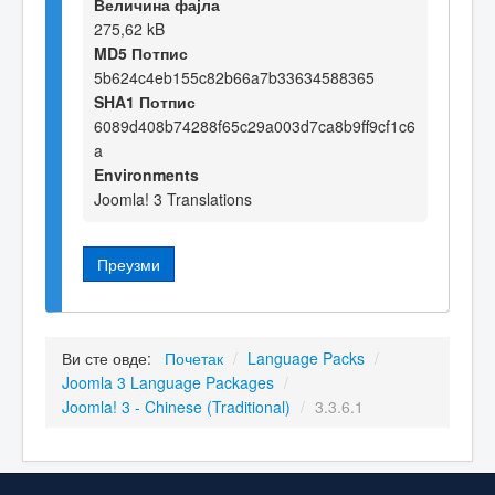
Величина фајла
275,62 kB
MD5 Потпис
5b624c4eb155c82b66a7b33634588365
SHA1 Потпис
6089d408b74288f65c29a003d7ca8b9ff9cf1c6
a
Environments
Joomla! 3 Translations
Преузми
Ви сте овде:
Почетак
/
Language Packs
/
Joomla 3 Language Packages
/
Joomla! 3 - Chinese (Traditional)
/
3.3.6.1