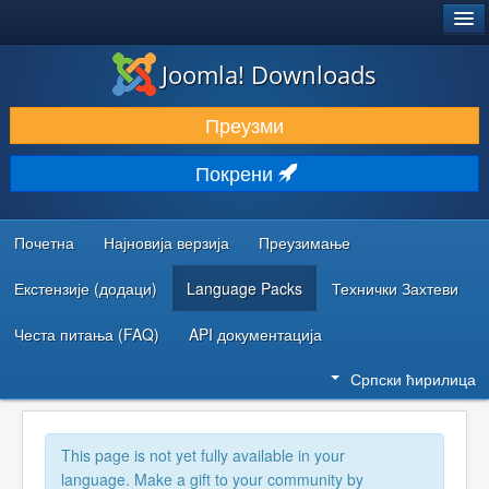
®
JOOMLA!
Joomla! Downloads
ПРЕУЗИМАЊЕ И ПРОШИРЕЊА (ЕКСТЕНЗИЈЕ)
Преузми
ОТКРИЈТЕ И НАУЧИТЕ
Покрени
ЗАЈЕДНИЦА И ПОДРШКА
РЕСУРСИ ЗА РАЗВОЈ
Почетна
Најновија верзија
Преузимање
Екстензије (додаци)
Language Packs
Технички Захтеви
Честа питања (FAQ)
API документација
Српски ћирилица
This page is not yet fully available in your
language. Make a gift to your community by